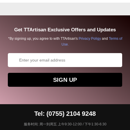
Get TTArtisan Exclusive Offers and Updates
*By signing up, you agree to with TTArtisan's
Privacy Poligy
and
Terms of
Use.
SIGN UP
Tel: (0755) 2104 9248
服务时间: 周一到周五 上午9:30-12:00 / 下午1:30-6:30