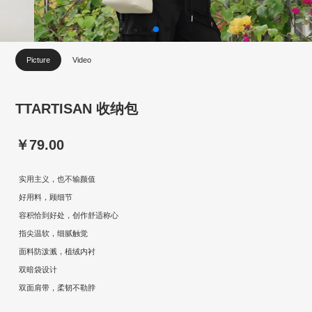
Picture
Video
TTARTISAN 收纳包
￥79.00
实用主义，也不输颜值
好用料，顾细节
容积恰到好处，创作舒适称心
指尖温软，细腻触觉
面料防泼溅，植绒内衬
双暗袋设计
双面肩带，柔韧不勒脖