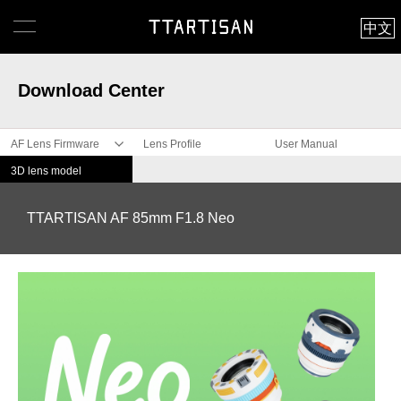
中文
Download Center
AF Lens Firmware
Lens Profile
User Manual
3D lens model
TTARTISAN AF 85mm F1.8 Neo